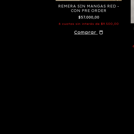
CULOSA BROKEN
REMERA SIN MANGAS RED -
CON PRE ORDER
$55.000,00
$57.000,00
 sin interés de
$9.166,67
6
cuotas sin interés de
$9.500,00
Comprar